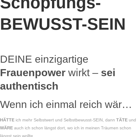
Schöpfungs-
BEWUSST-SEIN
DEINE einzigartige
Frauenpower
wirkt –
sei
authentisch
Wenn ich einmal reich wär…
HÄTTE
ich mehr Selbstwert und Selbstbewusst-SEIN, dann
TÄTE
und
WÄRE
auch ich schon längst dort, wo ich in meinen Träumen schon
längst sein wollte…