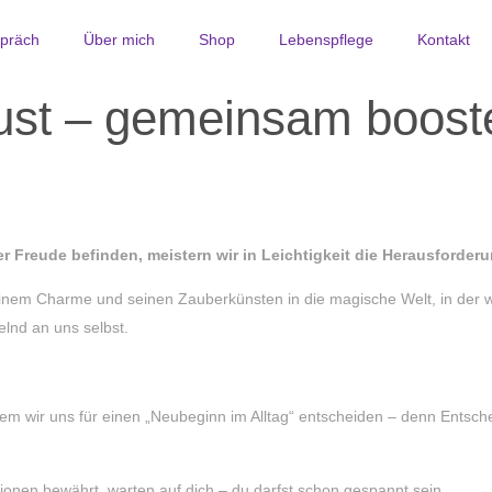
spräch
Über mich
Shop
Lebenspflege
Kontakt
st – gemeinsam booste
er Freude befinden, meistern wir in Leichtigkeit die Herausforder
inem Charme und seinen Zauberkünsten in die magische Welt, in der wi
elnd an uns selbst.
in dem wir uns für einen „Neubeginn im Alltag“ entscheiden – denn Ent
tionen bewährt, warten auf dich – du darfst schon gespannt sein.