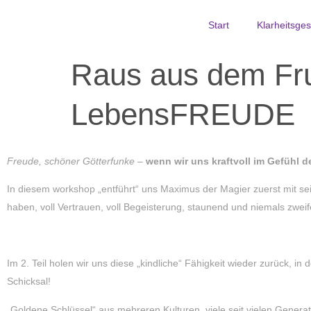
Start
Klarheitsge
Raus aus dem Fru
LebensFREUDE
Freude, schöner Götterfunke
–
wenn wir uns kraftvoll im Gefühl d
In diesem workshop „entführt“ uns Maximus der Magier zuerst mit se
haben, voll Vertrauen, voll Begeisterung, staunend und niemals zweif
Im 2. Teil holen wir uns diese „kindliche“ Fähigkeit wieder zurück, 
Schicksal!
„Goldene Schlüssel“ aus mehreren Kulturen, viele seit vielen Genera